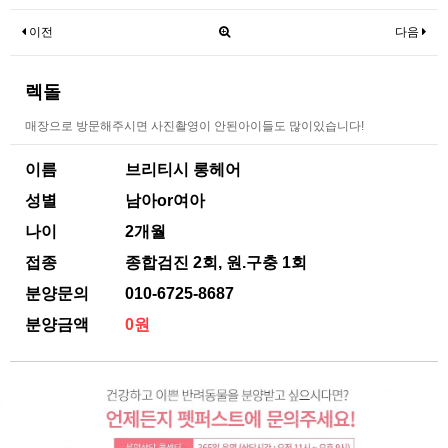
이전
다음
렉돌
매장으로 방문해주시면 사진촬영이 안된아이들도 많이있습니다!
이름
브리티시 롱헤어
성별
남아or여아
나이
2개월
접종
종합검진 2회, 원.구충 1회
분양문의
010-6725-8687
분양금액
0원