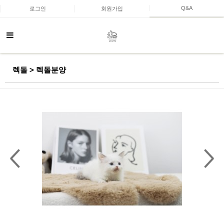
Q&A
로그인
회원가입
렉돌 > 렉돌분양