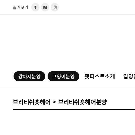
즐겨찾기
펫퍼스트소개
입양
강아지분양
고양이분양
브리티쉬숏헤어 > 브리티쉬숏헤어분양