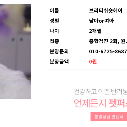
이름
브리티쉬숏헤어
성별
남아or여아
나이
2개월
접종
종합검진 2회, 원
분양문의
010-6725-868
분양금액
0원