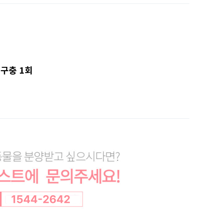
.구충 1회
7